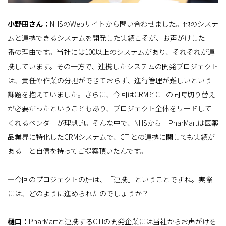
小野田さん：
NHSのWebサイトから問い合わせました。他のシステ
ムと連携できるシステムを開発した実績こそが、お声がけした一
番の理由です。当社には100以上のシステムがあり、それぞれが連
携しています。その一方で、連携したシステムの開発プロジェクト
は、責任や作業の分担ができておらず、進行管理が難しいという
課題を抱えていました。さらに、今回はCRMとCTIの同時切り替え
が必要だったということもあり、プロジェクト全体をリードして
くれるベンダーが理想的。そんな中で、NHSから「PharMartは医薬
品業界に特化したCRMシステムで、CTIとの連携に関しても実績が
ある」と自信を持ってご提案頂いたんです。
―今回のプロジェクトの肝は、「連携」ということですね。実際
には、どのように進められたのでしょうか？
樋口：
PharMartと連携するCTIの開発企業には当社からお声がけを