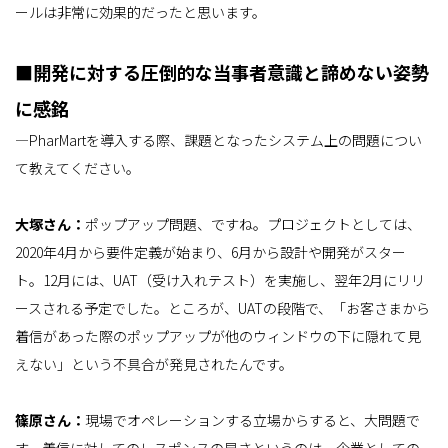
ールは非常に効果的だったと思います。
■開発に対する圧倒的な当事者意識と諦めない姿勢
に感銘
―PharMartを導入する際、課題となったシステム上の問題につい
て教えてください。
大塚さん：
ポップアップ問題、ですね。プロジェクトとしては、
2020年4月から要件定義が始まり、6月から設計や開発がスター
ト。12月には、UAT（受け入れテスト）を実施し、翌年2月にリリ
ースされる予定でした。ところが、UATの段階で、「お客さまから
着信があった際のポップアップが他のウィンドウの下に隠れて見
えない」という不具合が発見されたんです。
篠原さん：
現場でオペレーションする立場からすると、大問題で
す。着信に対してのレスポンスの早さというのは、企業としての