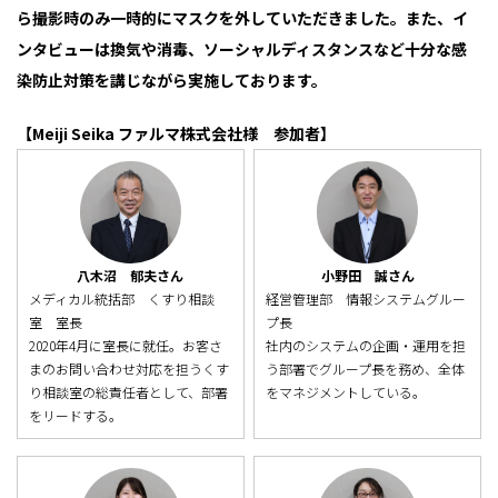
ら撮影時のみ一時的にマスクを外していただきました。また、イ
ンタビューは換気や消毒、ソーシャルディスタンスなど十分な感
染防止対策を講じながら実施しております。
【Meiji Seika ファルマ株式会社様 参加者】
小野田 誠さん
八木沼 郁夫さん
経営管理部 情報システムグルー
メディカル統括部 くすり相談
プ長
室 室長
社内のシステムの企画・運用を担
2020年4月に室長に就任。お客さ
う部署でグループ長を務め、全体
まのお問い合わせ対応を担うくす
をマネジメントしている。
り相談室の総責任者として、部署
をリードする。