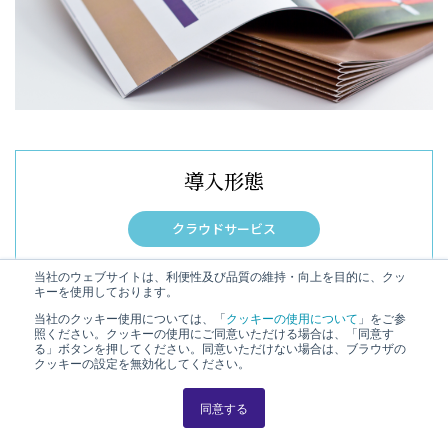
導入形態
クラウドサービス
当社のウェブサイトは、利便性及び品質の維持・向上を目的に、クッ
キーを使用しております。
当社のクッキー使用については、「
クッキーの使用について
」をご参
特長
照ください。クッキーの使用にご同意いただける場合は、「同意す
る」ボタンを押してください。同意いただけない場合は、ブラウザの
クッキーの設定を無効化してください。
プロモーション資材の申請→審査→登録→公
同意する
開までを可視化