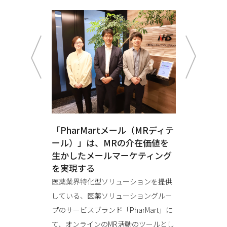
音を引き出
「PharMartメール（MRディテ
開発の要
ン力“エン
ール）」は、MRの介在価値を
す“コミュ
rMart
生かしたメールマーケティング
ジニア集団
ら
を実現する
のこれま
ションを提供
医薬業界特化型ソリューションを提供
医薬業界特
ショングルー
している、医薬ソリューショングルー
している、
ド
プのサービスブランド「PharMart」に
プ。そのサ
、担当エンジニ
て、オンラインのMR活動のツールとし
「PharMa